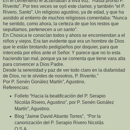
En el cementerio le aclamaban a viva voz: “Hasta pronto P.
Riverito”. Por tres veces se oyó este clamor, y también “el P.
Rivero, Santo”. Un religioso agustino, ya de edad, y que ha
asistido al entierro de muchos religiosos comentaba: “Nunca
he sentido, como ahora, la certeza de que los restos que
sepultamos, pertenecen a un santo”.
En Chosica le conocían todos y ahora se encomiendan a el
niños y viejos. Era tan evidente que era un hombre de Dios
que le están brotando pedigüeños por doquier, para que
interceda por ellos ante el Señor. Y parece que no lo esta
haciendo tan mal, porque ya se comenta que tiene vara alta
para convencer a Dios Padre.
Desde la serenidad y paz de ver todo claro en la diafanidad
de Dios, no te olvides de nosotros, P. Riverito.”
Por P. Senén Gonález Martín”, Agustino.
Referencias:
Folleto “Hacia la beatificación del P. Serapio
Nicolás Rivero, Agustino”, por P. Senén Gonález
Martín”, Agustino.
Blog “Jaime David Abanto Torres”, “Por la
canonización del P. Serapio Rivero Nicolás
O.S.A.