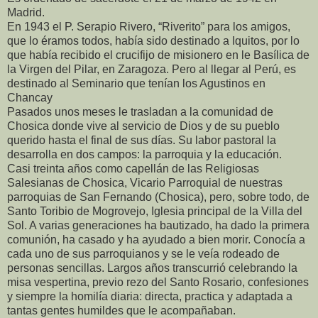
Madrid.
En 1943 el P. Serapio Rivero, “Riverito” para los amigos,
que lo éramos todos, había sido destinado a Iquitos, por lo
que había recibido el crucifijo de misionero en le Basílica de
la Virgen del Pilar, en Zaragoza. Pero al llegar al Perú, es
destinado al Seminario que tenían los Agustinos en
Chancay
Pasados unos meses le trasladan a la comunidad de
Chosica donde vive al servicio de Dios y de su pueblo
querido hasta el final de sus días. Su labor pastoral la
desarrolla en dos campos: la parroquia y la educación.
Casi treinta años como capellán de las Religiosas
Salesianas de Chosica, Vicario Parroquial de nuestras
parroquias de San Fernando (Chosica), pero, sobre todo, de
Santo Toribio de Mogrovejo, Iglesia principal de la Villa del
Sol. A varias generaciones ha bautizado, ha dado la primera
comunión, ha casado y ha ayudado a bien morir. Conocía a
cada uno de sus parroquianos y se le veía rodeado de
personas sencillas. Largos años transcurrió celebrando la
misa vespertina, previo rezo del Santo Rosario, confesiones
y siempre la homilía diaria: directa, practica y adaptada a
tantas gentes humildes que le acompañaban.