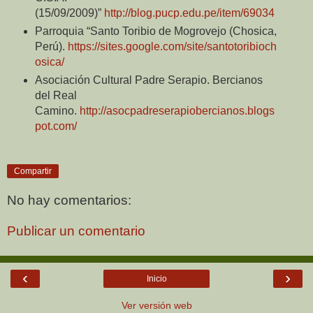
(15/09/2009)”
http://blog.pucp.edu.pe/item/69034
Parroquia “Santo Toribio de Mogrovejo (Chosica,
Perú).
https://sites.google.com/site/santotoribioch
osica/
Asociación Cultural Padre Serapio. Bercianos
del Real
Camino.
http://asocpadreserapiobercianos.blogs
pot.com/
Compartir
No hay comentarios:
Publicar un comentario
‹
›
Inicio
Ver versión web